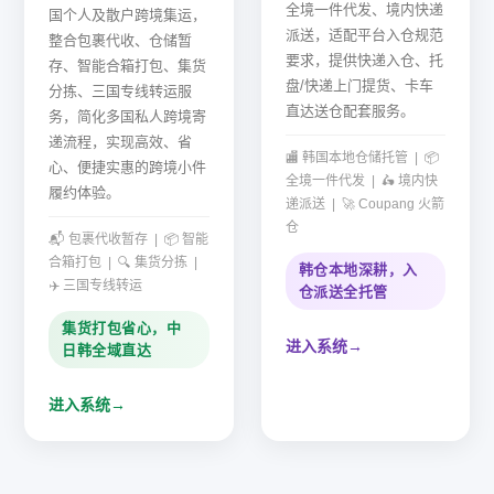
全境一件代发、境内快递
国个人及散户跨境集运，
派送，适配平台入仓规范
整合包裹代收、仓储暂
要求，提供快递入仓、托
存、智能合箱打包、集货
盘/快递上门提货、卡车
分拣、三国专线转运服
直达送仓配套服务。
务，简化多国私人跨境寄
递流程，实现高效、省
🏬 韩国本地仓储托管 | 📦
心、便捷实惠的跨境小件
全境一件代发 | 🛵 境内快
履约体验。
递派送 | 🚀 Coupang 火箭
仓
📬 包裹代收暂存 | 📦 智能
合箱打包 | 🔍 集货分拣 |
韩仓本地深耕，入
✈️ 三国专线转运
仓派送全托管
集货打包省心，中
进入系统
→
日韩全域直达
进入系统
→