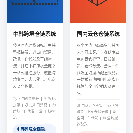
中韩跨境仓链系统
国内云仓仓链系统
整合国内理货贴标、中韩
服务国内电商商家与韩国
整柜拼箱、进出口贸易、
来华开店客户，提供专业
跨境一件代发及干线物
电商云仓托管、囤货铺
流，打造中韩跨境全链路
货、仓储分流、全国一件
一站式管控服务，覆盖跨
代发全域履约配送服务，
境贸易、大宗货运、电商
一站式解决国内电商库存
发货全场景。
托管与全国分销发货需
求。
🏷️ 国内理货贴标 | 🚢 整柜/
拼箱 | 📋 进出口贸易 | 📦
🏬 电商云仓托管 | 📥 囤货
跨境一件代发 | 🛣️ 干线物
铺货 | 🗺️ 仓储分流 | 🚀
流
全国一件代发 | 🔄 全域履
约配送
中韩跨境全链通，