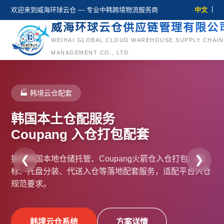
|
欢迎来到威海环球云仓 — 专业中韩跨境物流服务商
中文
威海环球云仓供应链管理有限公
WEIHAI GLOBAL CLOUD WAREHOUSE SUPPLY CHAIN
MANAGEMENT CO., LTD.
🏭 韩境云仓配套
韩国本土仓配服务
Coupang 入仓打包配套
❮
❯
提供韩国本地仓储托管、Coupang火箭仓入仓打包、贴
标、托盘分装、代送入仓等落地配套服务，适配平台入仓
规范要求。
进入系统
国内云仓系统
查看报价
韩境云仓系统
了解业务
联系我们
了解更多
方案详情