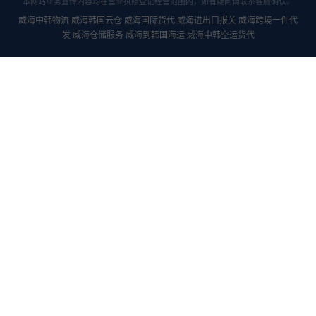
本网站业务宣传内容均在营业执照登记经营范围内，如有疑问请联系客服确认。
威海中韩物流 威海韩国云仓 威海国际货代 威海进出口报关 威海跨境一件代
发 威海仓储服务 威海到韩国海运 威海中韩空运货代